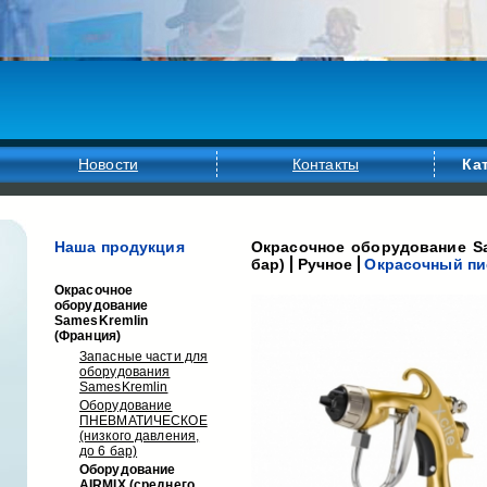
Новости
Контакты
Ка
Наша продукция
Окрасочное оборудование Sa
бар)
Ручное
Окрасочный пис
Окрасочное
оборудование
SamesKremlin
(Франция)
Запасные части для
оборудования
SamesKremlin
Оборудование
ПНЕВМАТИЧЕСКОЕ
(низкого давления,
до 6 бар)
Оборудование
AIRMIX (среднего