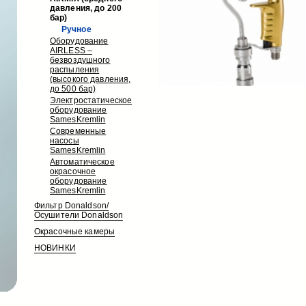
давления, до 200
бар)
Ручное
Оборудование
AIRLESS –
безвоздушного
распыления
(высокого давления,
до 500 бар)
Электростатическое
оборудование
SamesKremlin
Современные
насосы
SamesKremlin
Автоматическое
окрасочное
оборудование
SamesKremlin
Фильтр Donaldson/
Осушители Donaldson
Окрасочные камеры
НОВИНКИ